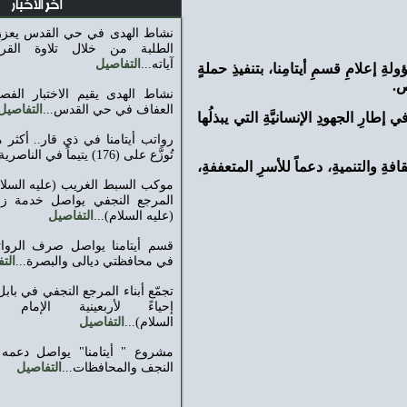
اخر الاخبار
نشاط الهدى في حي القدس يعزز ثقافة الإنفاق لدى
الطلبة من خلال تلاوة القرآن الكريم وتدبر
آياته...
التفاصيل
ِنا، بتنفيذِ حملةٍ
نشاط الهدى يقيم الاختبار الفصلي لطالبات نشاط
العفاف في حي القدس...
التفاصيل
رِ الجهودِ الإنسانيَّةِ التي يبذلُها
رواتب أيتامنا في ذي قار.. أكثر من (8) ملايين دينار
تُوزَّع على (176) يتيماً في الناصرية...
التفاصيل
 للأسرِ المتعففةِ،
موكب السبط الغريب (عليه السلام) التابع لتجمّع أبناء
المرجع ‏النجفي يواصل خدمة زوار الإمام الحسين
(عليه السلام)‏...
التفاصيل
قسم أيتامنا يواصل صرف الرواتب الشهرية للأيتام
في محافظتي ديالى والبصرة...
التفاصيل
تجمّع أبناء المرجع النجفي في بابل يقيم مجالس عزاء
إحياءً ‏لأربعينية الإمام الحسين (عليه
السلام)‏...
التفاصيل
مشروع " أيتامنا" يواصل دعمه لـ 5143 يتيمًا في
النجف والمحافظات...
التفاصيل