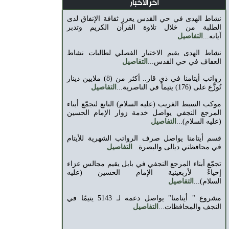
اخر الاخبار
نشاط الهدى في حي القدس يعزز ثقافة الإنفاق لدى
الطلبة من خلال تلاوة القرآن الكريم وتدبر
آياته...
التفاصيل
نشاط الهدى يقيم الاختبار الفصلي لطالبات نشاط
العفاف في حي القدس...
التفاصيل
رواتب أيتامنا في ذي قار.. أكثر من (8) ملايين دينار
تُوزَّع على (176) يتيماً في الناصرية...
التفاصيل
موكب السبط الغريب (عليه السلام) التابع لتجمّع أبناء
المرجع ‏النجفي يواصل خدمة زوار الإمام الحسين
(عليه السلام)‏...
التفاصيل
قسم أيتامنا يواصل صرف الرواتب الشهرية للأيتام
في محافظتي ديالى والبصرة...
التفاصيل
تجمّع أبناء المرجع النجفي في بابل يقيم مجالس عزاء
إحياءً ‏لأربعينية الإمام الحسين (عليه
السلام)‏...
التفاصيل
مشروع " أيتامنا" يواصل دعمه لـ 5143 يتيمًا في
النجف والمحافظات...
التفاصيل