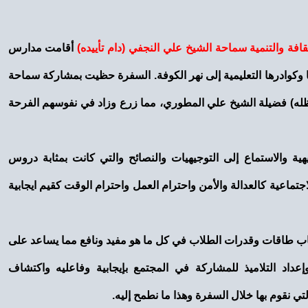
قافة والتنمية سماحة الشيخ علي النجفي (دام تأييده)
أقامت مدارس
ذها وكوادرها التعليمية إلى نهر الكوفة. السفرة حظيت بمشاركة سماحة
له) فضيلة الشيخ علي المطوري، مما زرع وزاد في نفوسهم الفرحة
يهية والاستماع إلى التوجيهيات والنصائح والتي كانت بمثابة دروس
اجتماعية كالعدالة والأمن واحترام العمل واحترام الوقت كقيم ايجابية
عاب طاقات وقدرات الطلاب في كل ما هو مفيد ونافع مما يساعد على
إعداد التلاميذ للمشاركة في المجتمع بإيجابية وفاعليه واكتشاف
تي نقوم بها خلال السفرة وهذا ما نطمح إليه.