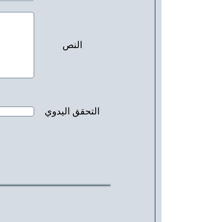
النص
التحقق اليدوي