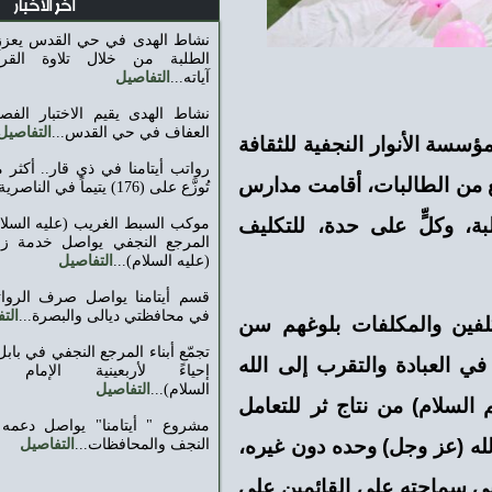
اخر الاخبار
نشاط الهدى في حي القدس يعزز ثقافة الإنفاق لدى
الطلبة من خلال تلاوة القرآن الكريم وتدبر
آياته...
التفاصيل
نشاط الهدى يقيم الاختبار الفصلي لطالبات نشاط
العفاف في حي القدس...
التفاصيل
فية ‌‏للثقافة
رواتب أيتامنا في ذي قار.. أكثر من (8) ملايين دينار
أقامت ‌‏مدارس
تُوزَّع على (176) يتيماً في الناصرية...
التفاصيل
دة، ‌‏للتكليف
موكب السبط الغريب (عليه السلام) التابع لتجمّع أبناء
المرجع ‏النجفي يواصل خدمة زوار الإمام الحسين
(عليه السلام)‏...
التفاصيل
قسم أيتامنا يواصل صرف الرواتب الشهرية للأيتام
في محافظتي ديالى والبصرة...
التفاصيل
ت بلوغهم سن
تجمّع أبناء المرجع النجفي في بابل يقيم مجالس عزاء
تقرب إلى الله
إحياءً ‏لأربعينية الإمام الحسين (عليه
السلام)‏...
التفاصيل
اج ثر للتعامل
مشروع " أيتامنا" يواصل دعمه لـ 5143 يتيمًا في
حده دون غيره،
النجف والمحافظات...
التفاصيل
 القائمين على