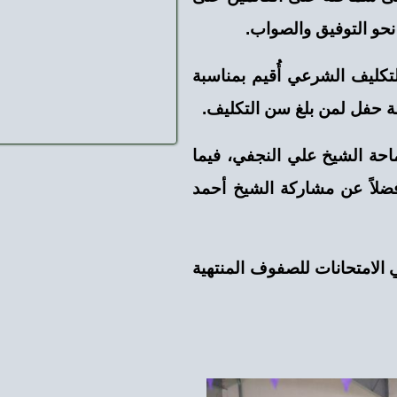
صواب. ‏
قيم ‌‏بمناسبة
 ‌‏التكليف. ‏
‏النجفي، فيما
ة الشيخ أحمد
وف ‌‏المنتهية